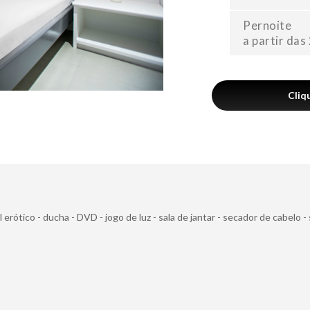
Pernoite
a partir das
Cliq
l erótico
-
ducha
-
DVD
-
jogo de luz
-
sala de jantar
-
secador de cabelo
-