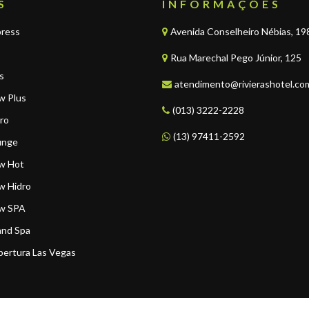
S
INFORMAÇÕES
press
Avenida Conselheiro Nébias, 198 
Rua Marechal Pego Júnior, 125
s
atendimento@rivierashotel.co
w Plus
(013) 3222-2228
dro
(13) 97411-2592
unge
ew Hot
w Hidro
ew SPA
and Spa
bertura Las Vegas