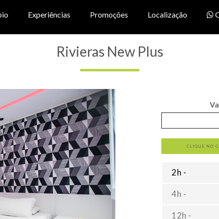
pio
Experiências
Promoções
Localização
C
Rivieras New Plus
Va
CLIQUE NO 
2h -
4h -
12h -