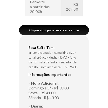
Pernoite
R$
a partir das
269,00
20:00h
Clique aqui para reservar a suíte
Essa Suíte Tem:
ar-condicionado
-
cama king size
-
canal erótico
-
ducha
-
DVD
-
jogo
de luz
-
sala de jantar
-
secador de
cabelo
-
som ambiente
-
TV
-
Wi-Fi
Informações Importantes
»
Hora Adicional:
Domingo a 5ª - R$ 38,00
Sexta - R$ 41,00
Sábado - R$ 43,00
» Diária: